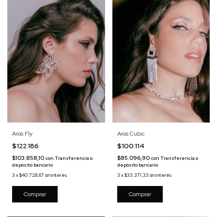
Aros Cubic
Aros Fly
$100.114
$122.186
$85.096,90
$103.858,10
con
Transferencia o
con
Transferencia o
depósito bancario
depósito bancario
3
x
$33.371,33
sin interés
3
x
$40.728,67
sin interés