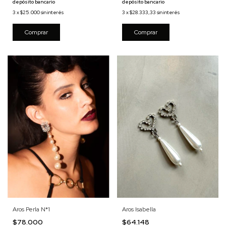
depósito bancario
depósito bancario
3
x
$25.000
sin interés
3
x
$28.333,33
sin interés
Aros Perla N*1
Aros Isabella
$78.000
$64.148