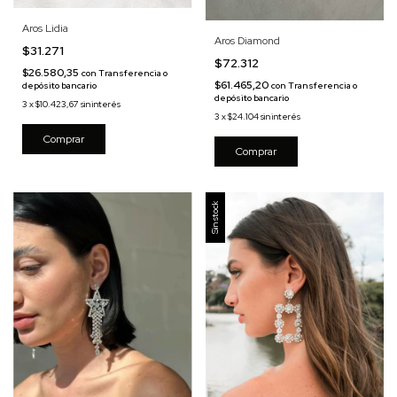
Aros Lidia
Aros Diamond
$31.271
$72.312
$26.580,35
con
Transferencia o
$61.465,20
con
Transferencia o
depósito bancario
depósito bancario
3
x
$10.423,67
sin interés
3
x
$24.104
sin interés
Sin stock