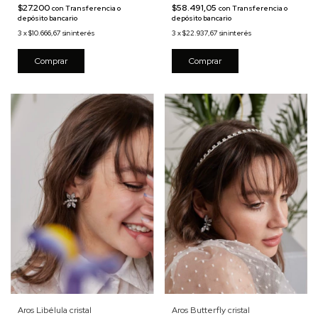
$58.491,05
$27.200
con
Transferencia o
con
Transferencia o
depósito bancario
depósito bancario
3
x
$22.937,67
sin interés
3
x
$10.666,67
sin interés
Comprar
Aros Butterfly cristal
Aros Libélula cristal