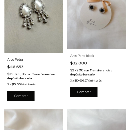
Aros Paris black
Aros Petra
$32.000
$46.653
$27.200
con
Transferencia o
$39.655,05
con
Transferencia o
depósito bancario
depósito bancario
3
x
$10.666,67
sin interés
3
x
$15.551
sin interés