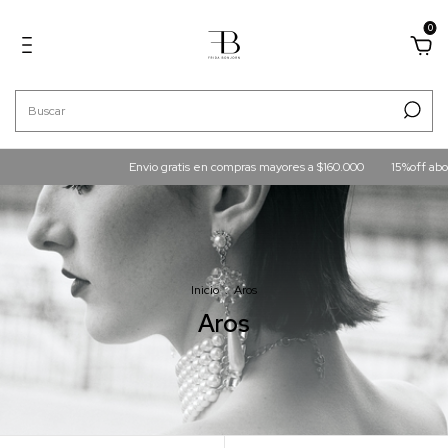
0
vio gratis en compras mayores a $160.000
15%off abonando en tranferencia
Inicio
.
Aros
Aros