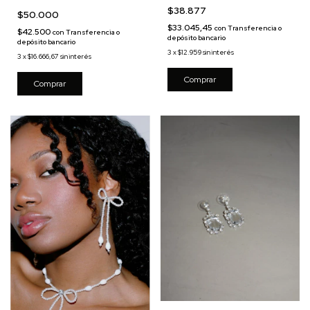
$38.877
$50.000
$33.045,45
con
Transferencia o
$42.500
con
Transferencia o
depósito bancario
depósito bancario
3
x
$12.959
sin interés
3
x
$16.666,67
sin interés
Comprar