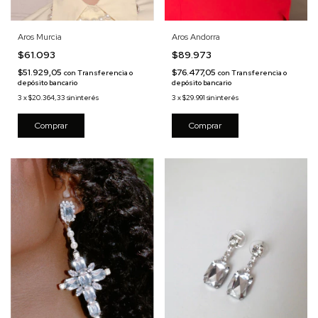
Aros Murcia
Aros Andorra
$61.093
$89.973
$51.929,05
$76.477,05
con
Transferencia o
con
Transferencia o
depósito bancario
depósito bancario
3
x
$20.364,33
sin interés
3
x
$29.991
sin interés