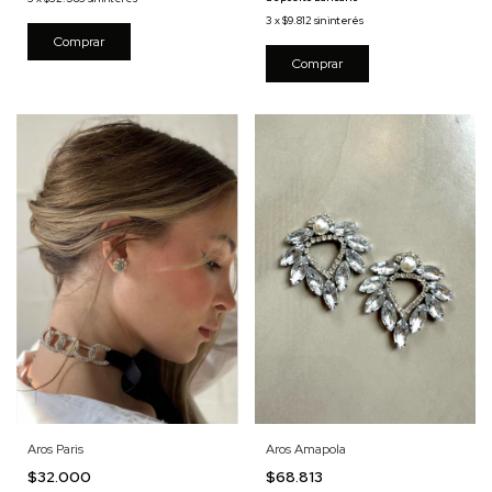
3
x
$9.812
sin interés
Aros Amapola
Aros Paris
$68.813
$32.000