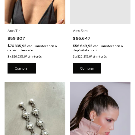
Aros Tini
Aros Sara
$89.807
$66.647
$76.335,95
$56.649,95
con
Transferencia o
con
Transferencia o
depósito bancario
depósito bancario
3
x
$29.935,67
sin interés
3
x
$22.215,67
sin interés