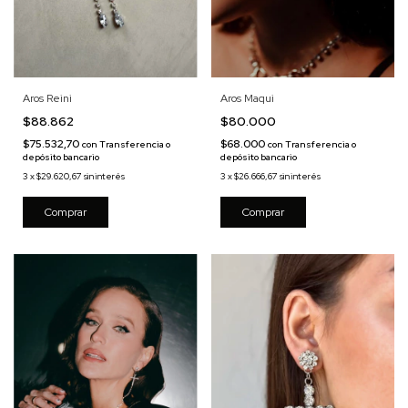
Aros Maqui
Aros Reini
$80.000
$88.862
$68.000
$75.532,70
con
Transferencia o
con
Transferencia o
depósito bancario
depósito bancario
3
x
$26.666,67
sin interés
3
x
$29.620,67
sin interés