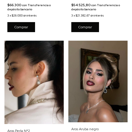
$66.300
$54.525,80
con
Transferencia o
con
Transferencia o
depósito bancario
depósito bancario
3
x
$26.000
sin interés
3
x
$21.382,67
sin interés
Comprar
Aros Aruba negro
Aros Perla N*2