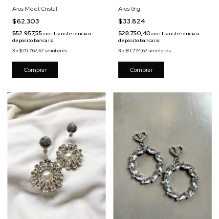
Aros Meet Cristal
Aros Gigi
$62.303
$33.824
$52.957,55
$28.750,40
con
Transferencia o
con
Transferencia o
depósito bancario
depósito bancario
3
x
$20.767,67
sin interés
3
x
$11.274,67
sin interés