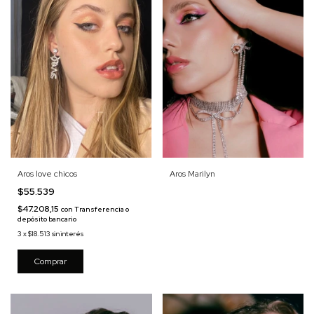
Aros love chicos
Aros Marilyn
$55.539
$47.208,15
con
Transferencia o
depósito bancario
3
x
$18.513
sin interés