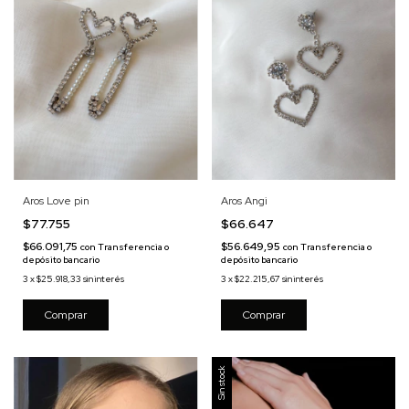
Aros Love pin
Aros Angi
$77.755
$66.647
$66.091,75
$56.649,95
con
Transferencia o
con
Transferencia o
depósito bancario
depósito bancario
3
x
$25.918,33
sin interés
3
x
$22.215,67
sin interés
Sin stock