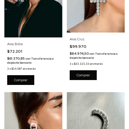
Aros Cruz
Aros Billie
$99.970
$72.201
$84.974,50
con
Transferencia o
depósito bancario
$61.370,85
con
Transferencia o
depósito bancario
3
x
$33.323,33
sin interés
3
x
$24.067
sin interés
Comprar