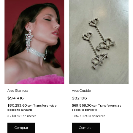
Aros Star rosa
Aros Cupido
$94.416
$82.198
$80.253,60
$69.868,30
con
Transferencia o
con
Transferencia o
depósito bancario
depósito bancario
3
x
$31.472
sin interés
3
x
$27.399,33
sin interés