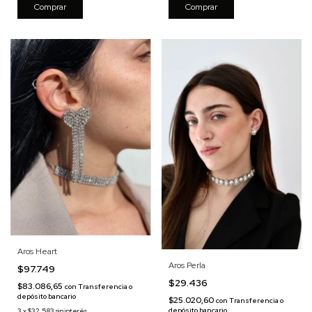
Aros Heart
Aros Perla
$97.749
$29.436
$83.086,65
con
Transferencia o
depósito bancario
$25.020,60
con
Transferencia o
depósito bancario
3
x
$32.583
sin interés