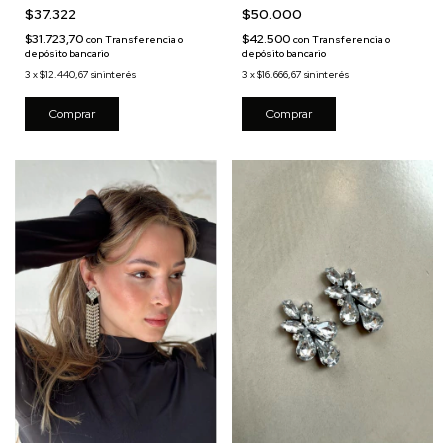
$50.000
$37.322
$42.500
$31.723,70
con
Transferencia o
con
Transferencia o
depósito bancario
depósito bancario
3
x
$16.666,67
sin interés
3
x
$12.440,67
sin interés