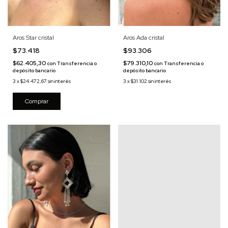
Aros Star cristal
Aros Ada cristal
$73.418
$93.306
$62.405,30
$79.310,10
con
Transferencia o
con
Transferencia o
depósito bancario
depósito bancario
3
x
$24.472,67
sin interés
3
x
$31.102
sin interés