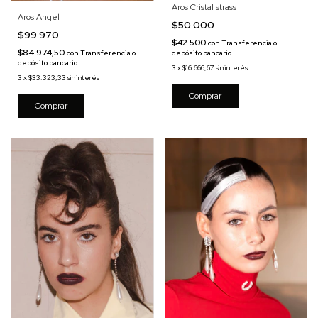
Aros Cristal strass
Aros Angel
$50.000
$99.970
$42.500
con
Transferencia o
$84.974,50
con
Transferencia o
depósito bancario
depósito bancario
3
x
$16.666,67
sin interés
3
x
$33.323,33
sin interés