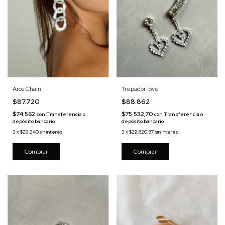
Aros Chain
Trepador love
$87.720
$88.862
$74.562
$75.532,70
con
Transferencia o
con
Transferencia o
depósito bancario
depósito bancario
3
x
$29.240
sin interés
3
x
$29.620,67
sin interés