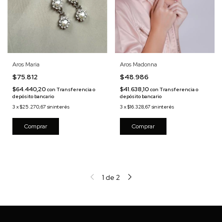
Aros Madonna
Aros Maria
$48.986
$75.812
$41.638,10
$64.440,20
con
Transferencia o
con
Transferencia o
depósito bancario
depósito bancario
3
x
$16.328,67
sin interés
3
x
$25.270,67
sin interés
1
de
2