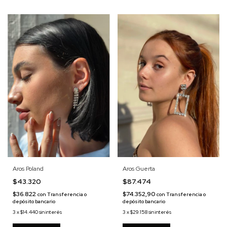
Aros Poland
Aros Guerta
$43.320
$87.474
$36.822
$74.352,90
con
Transferencia o
con
Transferencia o
depósito bancario
depósito bancario
3
x
$14.440
sin interés
3
x
$29.158
sin interés