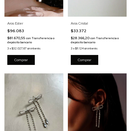
Aros Cristal
Aros Ester
$33.372
$96.083
$28.366,20
$81.670,55
con
Transferencia o
con
Transferencia o
depósito bancario
depósito bancario
3
x
$11.124
sin interés
3
x
$32.027,67
sin interés
Comprar