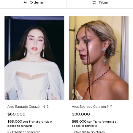
Ordenar
Filtrar
Aros Sagrado Corazón N*2
Aros Sagrado Corazón N*1
$80.000
$80.000
$68.000
$68.000
con
Transferencia o
con
Transferencia o
depósito bancario
depósito bancario
3
x
$26.666,67
sin interés
3
x
$26.666,67
sin interés