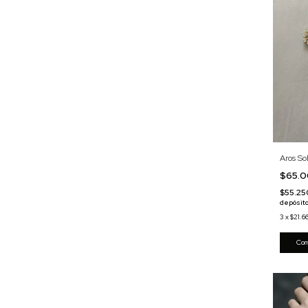
Aros So
$65.
$55.2
depósito
3
x
$21.6