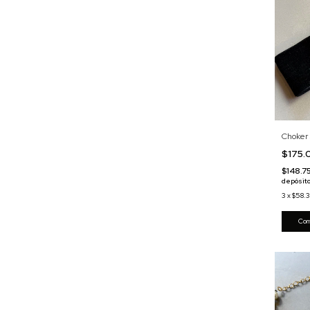
Choker
$175
$148.7
depósito
3
x
$58.