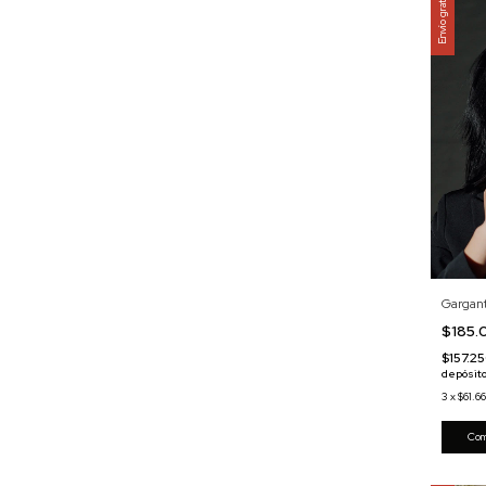
Envío gratis
Gargant
$185
$157.2
depósito
3
x
$61.6