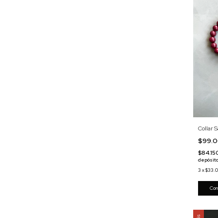
Collar 
$99.
$84.15
depósito
3
x
$33.