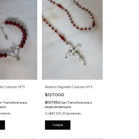
ado Corazón N*3
Rosario Sagrado Corazón N*3
0
$127.000
$107.950
on
Transferencia o
con
Transferencia o
ario
depósito bancario
n interés
3
x
$42.333,33
sin interés