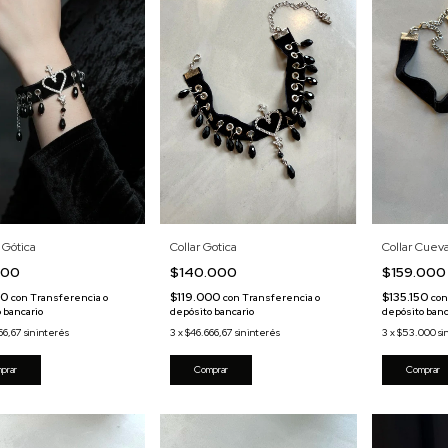
 Gótica
Collar Cuev
Collar Gotica
000
$159.00
$140.000
00
$135.150
$119.000
con
Transferencia o
con
con
Transferencia o
 bancario
depósito banc
depósito bancario
66,67
sin interés
3
x
$53.000
si
3
x
$46.666,67
sin interés
Comprar