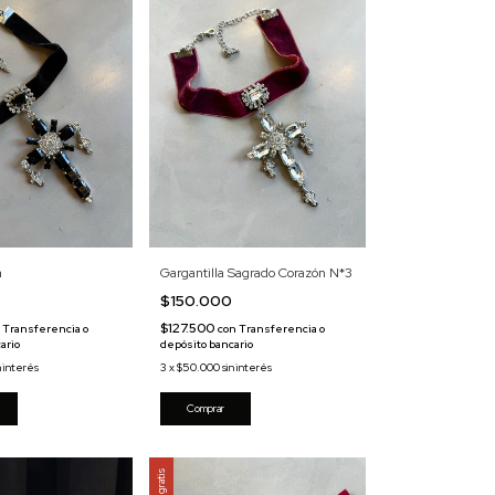
a
Gargantilla Sagrado Corazón N*3
0
$150.000
$127.500
Transferencia o
con
Transferencia o
ario
depósito bancario
n interés
3
x
$50.000
sin interés
Envío gratis