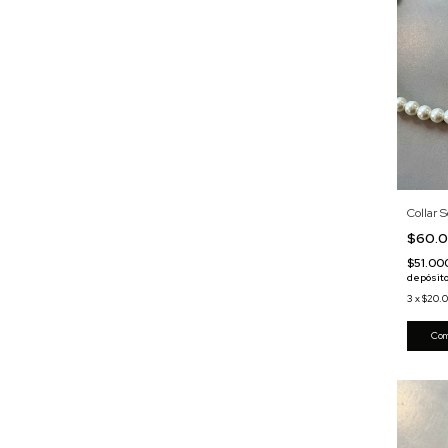
Collar 
$60.
$51.0
depósito
3
x
$20.