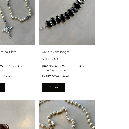
Collar Glass negro
ntina Plata
$111.000
$94.350
con
Transferencia o
Transferencia o
depósito bancario
ario
3
x
$37.000
sin interés
3
sin interés