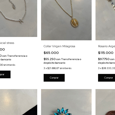
nicial strass
Collar Virgen Milagrosa
Rosario Arge
000
$65.000
$115.000
50
con
Transferencia o
$55.250
$97.750
con
Transferencia o
con
 bancario
depósito bancario
depósito banc
000
sin interés
3
x
$21.666,67
sin interés
3
x
$38.333,3