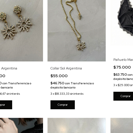
Pañuelo Man
$75.000
l Argentina
Collar Sol Argentina
$63.750
con
000
$55.000
depósito banc
50
$46.750
con
Transferencia o
con
Transferencia o
3
x
$25.000
si
 bancario
depósito bancario
66,67
sin interés
3
x
$18.333,33
sin interés
Comprar