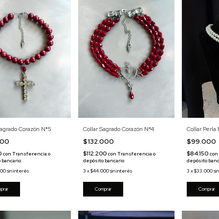
Collar Perla
Collar Sagrado Corazón N*4
Sagrado Corazón N*5
$99.000
$132.000
000
$84.150
$112.200
0
con
con
Transferencia o
con
Transferencia o
depósito banc
depósito bancario
 bancario
3
x
$33.000
si
3
x
$44.000
sin interés
000
sin interés