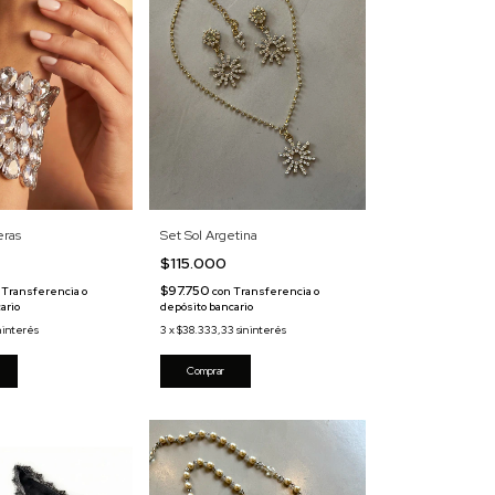
Set Sol Argetina
eras
$115.000
$97.750
con
Transferencia o
Transferencia o
depósito bancario
ario
3
x
$38.333,33
sin interés
n interés