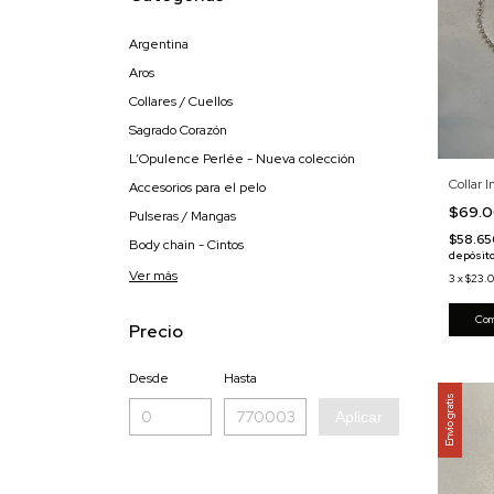
Argentina
Aros
Collares / Cuellos
Sagrado Corazón
L’Opulence Perlée - Nueva colección
Collar I
Accesorios para el pelo
$69.
Pulseras / Mangas
$58.6
Body chain - Cintos
depósito
Ver más
3
x
$23.
Precio
Desde
Hasta
Envío gratis
Aplicar