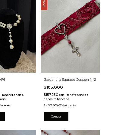
 N*6
Gargantilla Sagrado Corazón N*2
$185.000
$157.250
Transferencia o
con
Transferencia o
ario
depósito bancario
n interés
3
x
$61.666,67
sin interés