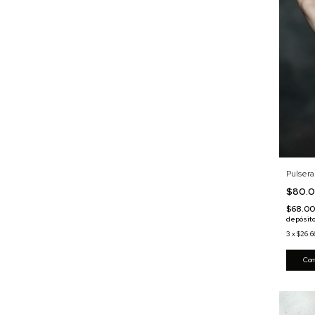
Pulsera
$80.
$68.0
depósito
3
x
$26.6