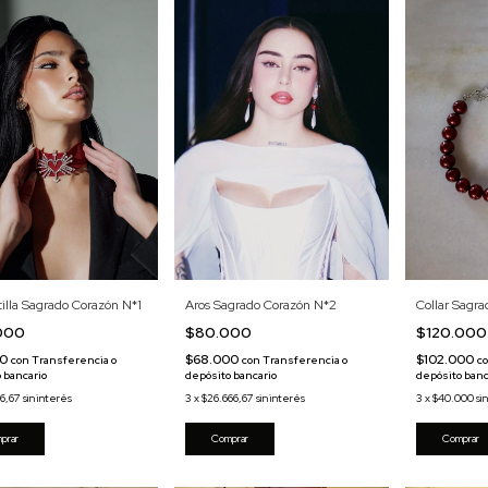
Aros Sagrado Corazón N*2
illa Sagrado Corazón N*1
Collar Sagr
$80.000
.000
$120.00
$68.000
50
$102.000
con
Transferencia o
con
Transferencia o
c
depósito bancario
 bancario
depósito banc
3
x
$26.666,67
sin interés
66,67
sin interés
3
x
$40.000
si