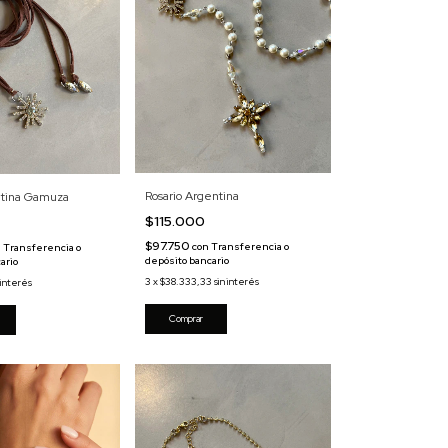
Rosario Argentina
ntina Gamuza
$115.000
$97.750
con
Transferencia o
n
Transferencia o
depósito bancario
ario
3
x
$38.333,33
sin interés
 interés
Comprar