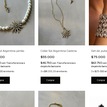
Sol Argentina perlas
Collar Sol Argentina Cadena
Set de puls
000
$55.000
$75.000
00
$46.750
$63.750
con
Transferencia o
con
Transferencia o
con
 bancario
depósito bancario
depósito banc
000
sin interés
3
x
$18.333,33
sin interés
3
x
$25.000
si
Comprar