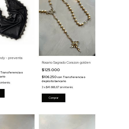
dy - preventa
Rosario Sagrado Corazon golden
$125.000
Transferencia o
ario
$106.250
con
Transferencia o
depósito bancario
n interés
3
x
$41.666,67
sin interés