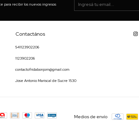
te para recibir los nuevos ingresos
Contactános
541123902206
1123902206
contactofridabonjorn@gmail.com
Jose Antonio Mariscal de Sucre 1530
Medios de envío