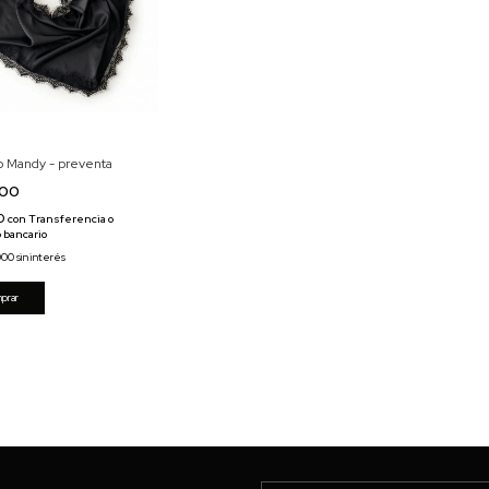
o Mandy - preventa
000
50
con
Transferencia o
 bancario
000
sin interés
prar