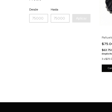
Desde
Hasta
Aplicar
Pañuel
$75.
$63.7
depósito
3
x
$25.
Com