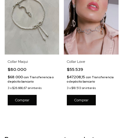
Collar Maqui
Collar Love
$80.000
$55.539
$68.000
$47.208,15
con
Transferencia o
con
Transferencia
depósito bancario
o depósito bancario
3
x
$26.666,67
sin interés
3
x
$18.513
sin interés