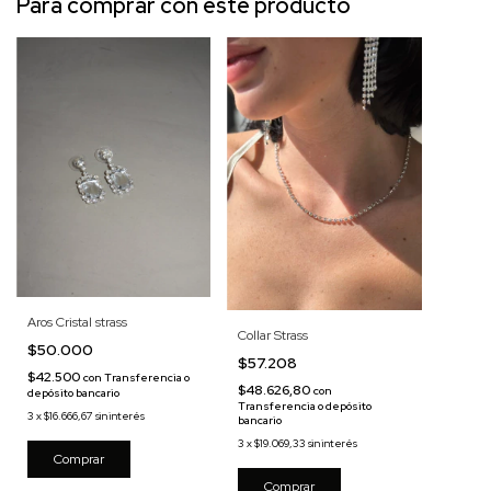
Para comprar con este producto
Aros Cristal strass
Collar Strass
$50.000
$57.208
$42.500
con
Transferencia o
$48.626,80
con
depósito bancario
Transferencia o depósito
3
x
$16.666,67
sin interés
bancario
3
x
$19.069,33
sin interés