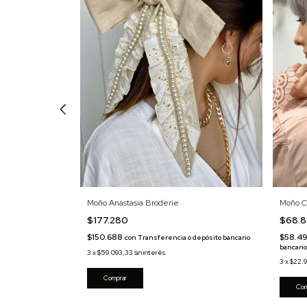
Moño Anastasia Broderie
Moño C
$177.280
$68.8
$150.688
$58.49
 o depósito
con
Transferencia o depósito bancario
bancari
3
x
$59.093,33
sin interés
3
x
$22.
Comprar
Com