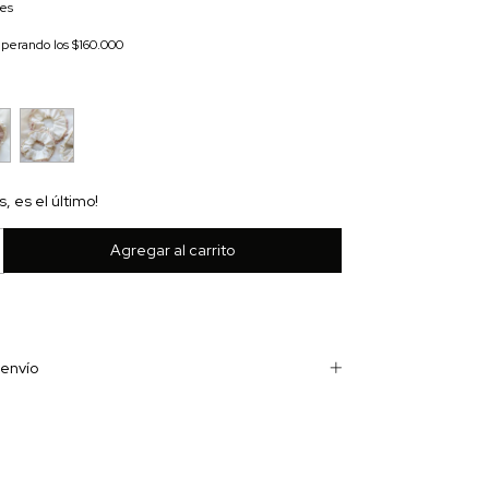
les
uperando los
$160.000
s, es el último!
envío