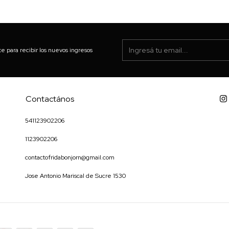
te para recibir los nuevos ingresos
Contactános
541123902206
1123902206
contactofridabonjorn@gmail.com
Jose Antonio Mariscal de Sucre 1530