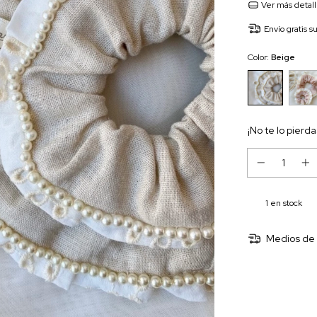
Ver más detal
Envío gratis
s
Color:
Beige
¡No te lo pierda
1
en stock
Medios de 