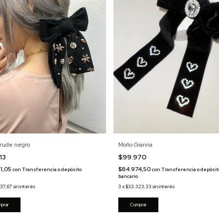
Moño Gianna
rude negro
$99.970
13
$84.974,50
1,05
con
Transferencia o depósit
con
Transferencia o depósito
bancario
o
3
x
$33.323,33
sin interés
937,67
sin interés
prar