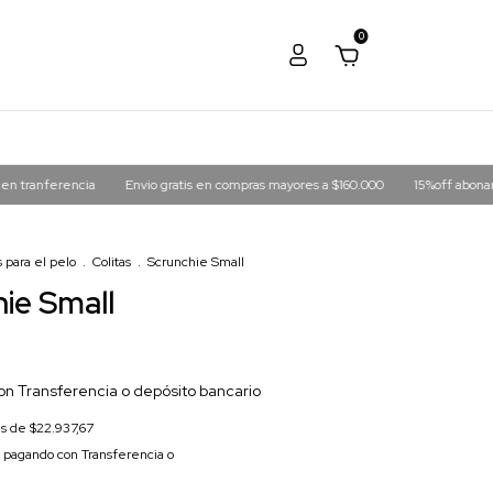
0
cia
Envio gratis en compras mayores a $160.000
15%off abonando en tranf
 para el pelo
.
Colitas
.
Scrunchie Small
ie Small
on
Transferencia o depósito bancario
és de
$22.937,67
pagando con Transferencia o