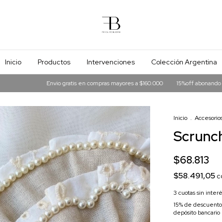
Inicio
Productos
Intervenciones
Colección Argentina
Envio gratis en compras mayores a $160.000
15%off abonando en tranferen
Inicio
.
Accesorios
Scrunch
$68.813
$58.491,05
c
3
cuotas sin inter
15% de descuento
depósito bancario