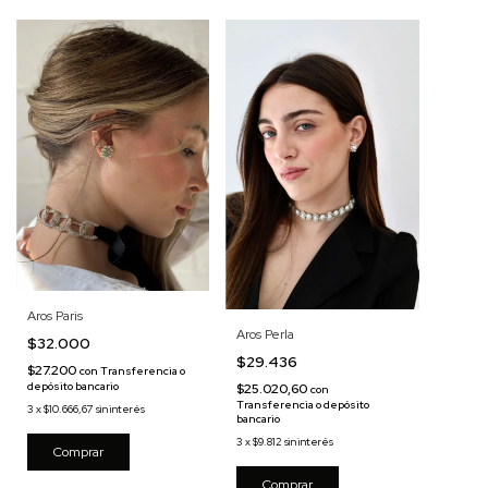
Aros Paris
Aros Perla
$32.000
$29.436
$27.200
con
Transferencia o
depósito bancario
$25.020,60
con
Transferencia o depósito
3
x
$10.666,67
sin interés
bancario
3
x
$9.812
sin interés
Comprar