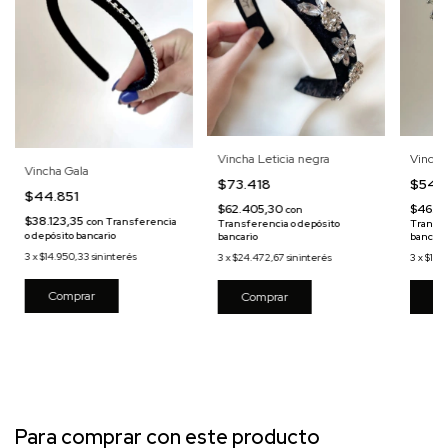
Vincha Leticia negra
Vincha
Vincha Gala
$73.418
$54.
$44.851
$62.405,30
$46.2
con
$38.123,35
con
Transferencia
Transferencia o depósito
Transfe
o depósito bancario
bancario
bancari
3
x
$14.950,33
sin interés
3
x
$24.472,67
sin interés
3
x
$18.1
Co
Para comprar con este producto