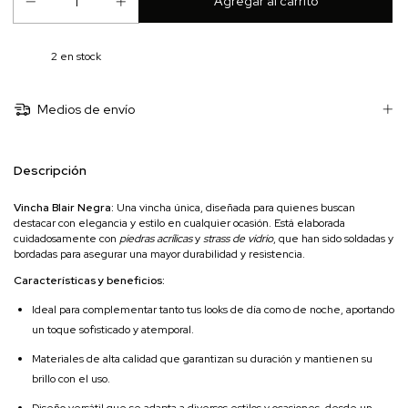
2
en stock
Medios de envío
Descripción
Vincha Blair Negra:
Una vincha única, diseñada para quienes buscan
destacar con elegancia y estilo en cualquier ocasión. Está elaborada
cuidadosamente con
piedras acrílicas
y
strass de vidrio
, que han sido soldadas y
bordadas para asegurar una mayor durabilidad y resistencia.
Características y beneficios:
Ideal para complementar tanto tus looks de día como de noche, aportando
un toque sofisticado y atemporal.
Materiales de alta calidad que garantizan su duración y mantienen su
brillo con el uso.
Diseño versátil que se adapta a diversos estilos y ocasiones, desde un