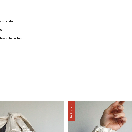
o colita.
s.
trass de vidrio.
Envío gratis