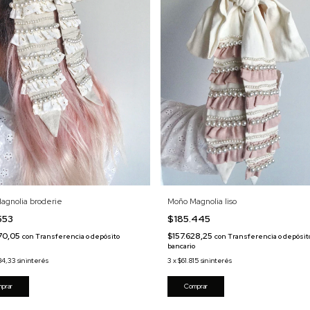
agnolia broderie
Moño Magnolia liso
553
$185.445
70,05
$157.628,25
con
Transferencia o depósito
con
Transferencia o depósit
o
bancario
84,33
sin interés
3
x
$61.815
sin interés
prar
Comprar