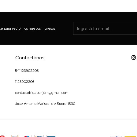
te para recibir los nuevos ingresos
Contactános
541123902206
1123902206
contactofridabonjorn@gmail.com
Jose Antonio Mariscal de Sucre 1530