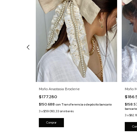
Moño M
Moño Anastasia Broderie
$186.
$177.280
$158.5
$150.688
 o depósito
con
Transferencia o depósito bancario
bancari
3
x
$59.093,33
sin interés
3
x
$62.1
Comprar
Com