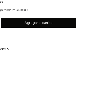
les
uperando los
$160.000
envío