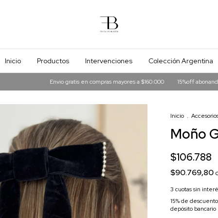
Inicio
Productos
Intervenciones
Colección Argentina
Envio gratis en compras mayores a $160.000
15%off abonando en tranfere
Inicio
.
Accesorios
Moño G
$106.788
$90.769,80
3
cuotas sin inter
15% de descuento
depósito bancario