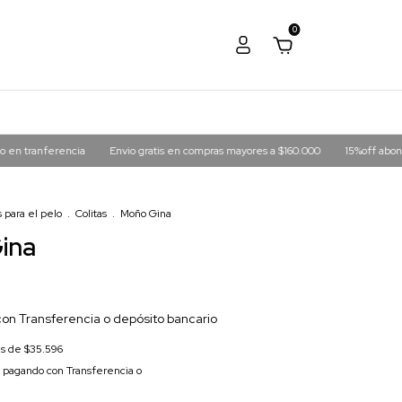
0
ncia
Envio gratis en compras mayores a $160.000
15%off abonando en tranf
 para el pelo
.
Colitas
.
Moño Gina
ina
con
Transferencia o depósito bancario
és de
$35.596
pagando con Transferencia o