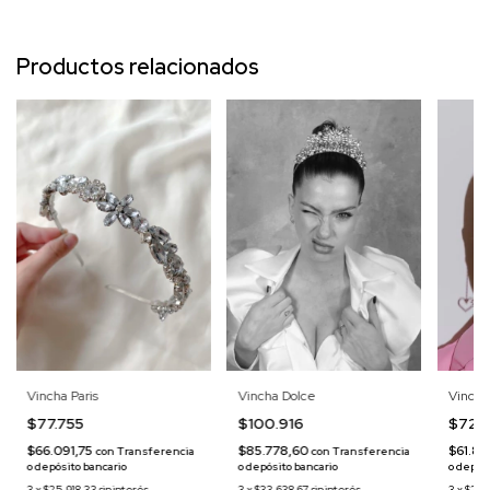
Productos relacionados
Vincha Dolce
Vincha
Vincha Paris
$100.916
$72.
$77.755
$85.778,60
$61.86
$66.091,75
con
Transferencia
con
Transferencia
o depósito bancario
o depós
o depósito bancario
3
x
$33.638,67
sin interés
3
x
$24.
3
x
$25.918,33
sin interés