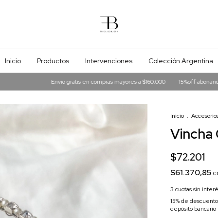
Inicio
Productos
Intervenciones
Colección Argentina
Envio gratis en compras mayores a $160.000
15%off abonando en tranf
Inicio
.
Accesorios
Vincha 
$72.201
$61.370,85
c
3
cuotas sin inter
15% de descuento
depósito bancario