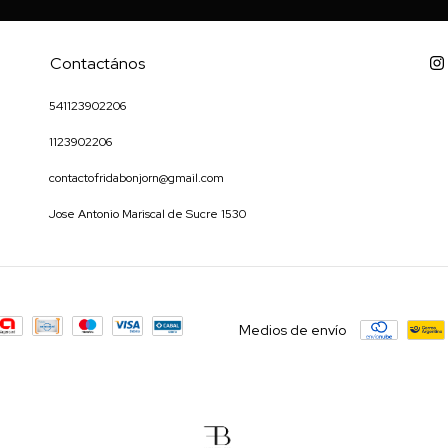
Contactános
541123902206
1123902206
contactofridabonjorn@gmail.com
Jose Antonio Mariscal de Sucre 1530
Medios de envío