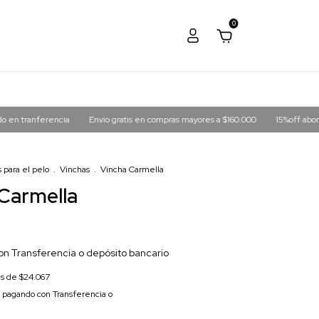
0
erencia
Envio gratis en compras mayores a $160.000
15%off abonando en tr
 para el pelo
.
Vinchas
.
Vincha Carmella
Carmella
on
Transferencia o depósito bancario
és de
$24.067
pagando con Transferencia o