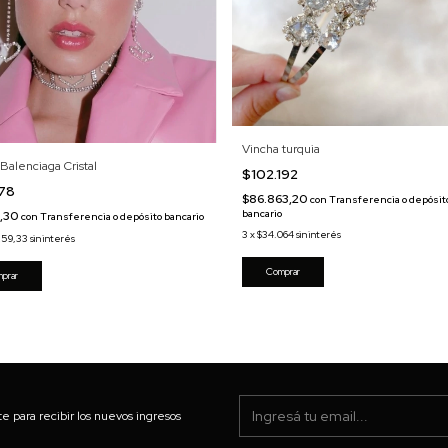
Vincha turquia
Balenciaga Cristal
$102.192
778
$86.863,20
con
Transferencia o depósit
bancario
1,30
con
Transferencia o depósito bancario
3
x
$34.064
sin interés
259,33
sin interés
prar
te para recibir los nuevos ingresos