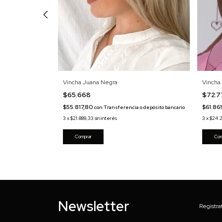
Vincha 
Vincha Juana Negra
$72.
$65.668
$61.86
$55.817,80
o depósito bancario
con
Transferencia o depósito bancario
3
x
$24.
3
x
$21.889,33
sin interés
Com
Newsletter
Registra