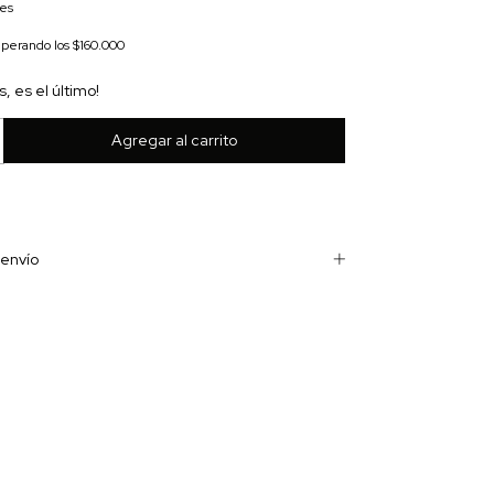
les
uperando los
$160.000
s, es el último!
envío