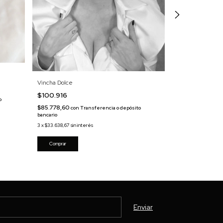
Vincha Dolce
Vincha Gucci Cris
$100.916
$68.532
o
$85.778,60
$58.252,20
con
Transferencia o depósito
con
T
bancario
bancario
3
x
$33.638,67
sin interés
3
x
$22.844
sin inter