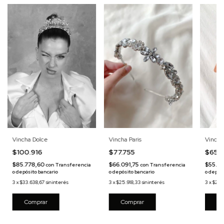
Vincha Dolce
Vincha
Vincha Paris
$100.916
$65.
$77.755
$85.778,60
$55.81
$66.091,75
con
Transferencia
con
Transferencia
o depósito bancario
o depós
o depósito bancario
3
x
$33.638,67
sin interés
3
x
$21.
3
x
$25.918,33
sin interés