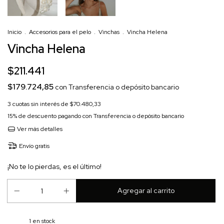
Inicio
.
Accesorios para el pelo
.
Vinchas
.
Vincha Helena
Vincha Helena
$211.441
$179.724,85
con
Transferencia o depósito bancario
3
cuotas sin interés de
$70.480,33
15% de descuento
pagando con Transferencia o depósito bancario
Ver más detalles
Envío gratis
¡No te lo pierdas, es el último!
1
en stock