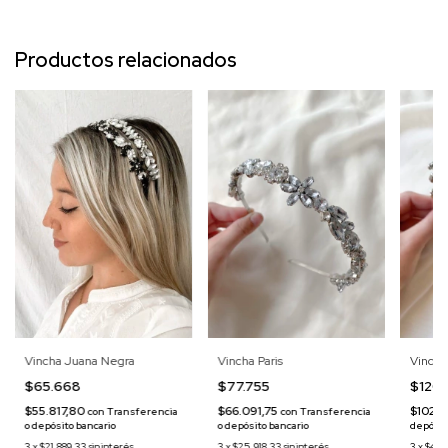
Productos relacionados
Vincha Juana Negra
Vincha Paris
Vincha
$65.668
$77.755
$120
$55.817,80
$66.091,75
$102.
con
Transferencia
con
Transferencia
o depósito bancario
o depósito bancario
depósit
3
x
$21.889,33
sin interés
3
x
$25.918,33
sin interés
3
x
$40.