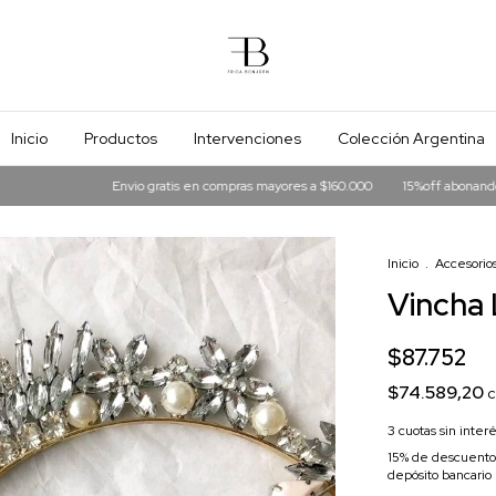
Inicio
Productos
Intervenciones
Colección Argentina
Envio gratis en compras mayores a $160.000
15%off abonando en tranfe
Inicio
.
Accesorios
Vincha
$87.752
$74.589,20
c
3
cuotas sin inter
15% de descuento
depósito bancario