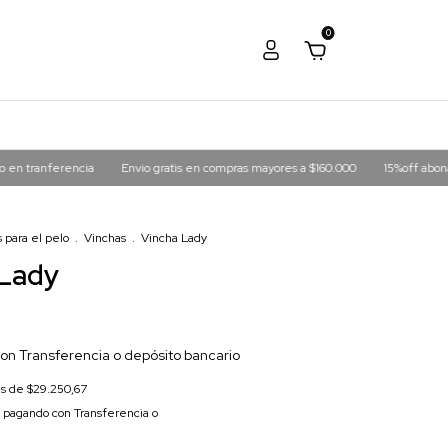
0
rencia
Envio gratis en compras mayores a $160.000
15%off abonando en tra
 para el pelo
.
Vinchas
.
Vincha Lady
 Lady
on
Transferencia o depósito bancario
és de
$29.250,67
pagando con Transferencia o