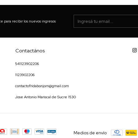
te para recibir los nuevos ingresos
Contactános
541123902206
1123902206
contactofridabonjorn@gmail.com
Jose Antonio Mariscal de Sucre 1530
Medios de envío