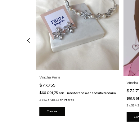
Vincha Perla
Vincha 
$77.755
$72.
$66.091,75
con
Transferencia o depósito bancario
$61.86
 o depósito
3
x
$25.918,33
sin interés
3
x
$24.
Com