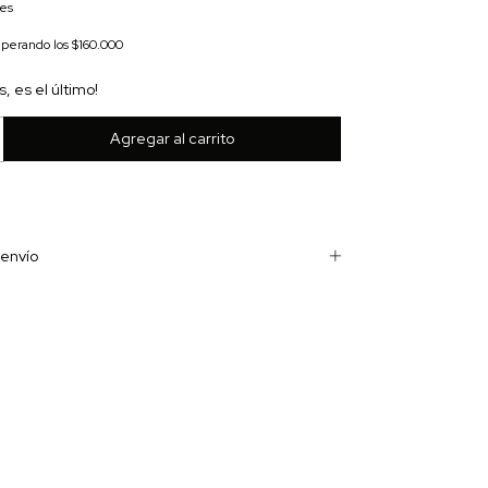
les
uperando los
$160.000
s, es el último!
envío