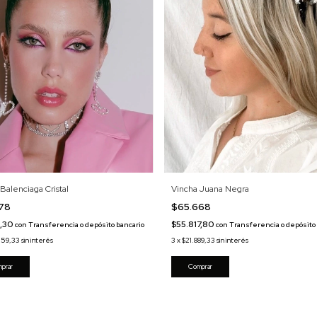
Balenciaga Cristal
Vincha Juana Negra
778
$65.668
1,30
$55.817,80
con
Transferencia o depósito bancario
con
Transferencia o depósito 
259,33
sin interés
3
x
$21.889,33
sin interés
prar