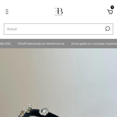
0
60.000
15%off abonando en tranferencia
Envio gratis en compras mayores a