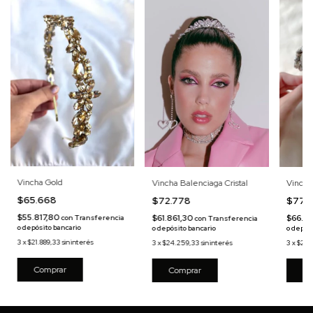
Vincha Gold
Vincha Balenciaga Cristal
Vincha 
$65.668
$72.778
$77.
$55.817,80
$61.861,30
$66.09
con
Transferencia
con
Transferencia
o depósito bancario
o depósito bancario
o depós
3
x
$21.889,33
sin interés
3
x
$24.259,33
sin interés
3
x
$25.
Comprar